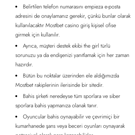
Belirtilen telefon numarasını empieza e-posta
adresini de onaylamanız gerekir, çünkü bunlar olarak
kullanılacaktır Mostbet casino giriş kişisel ofise
girmek için kullanılır.
Ayrıca, müşteri destek ekibi the girl türlü
sorunuzu ya da endişenizi yanıtlamak için her zaman
hazırdır.
Bütün bu noktalar üzerinden ele aldığımızda
Mostbet rakiplerinin ilerisinde bir sitedir.
Bahis şirketi neredeyse tüm sporlara ve siber
sporlara bahis yapmanıza olanak tanır.
Oyuncular bahis oynayabilir ve çevrimiçi bir
kumarhanede şans veya beceri oyunları oynayarak