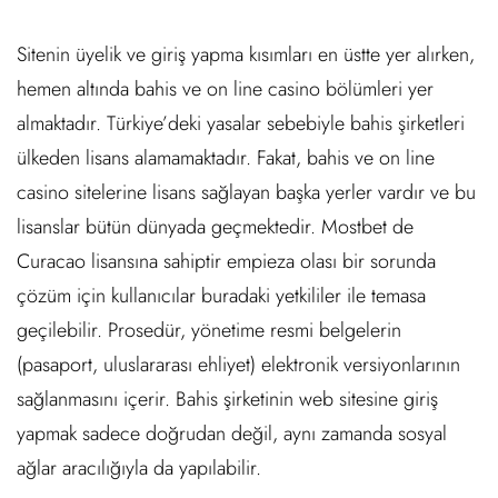
Sitenin üyelik ve giriş yapma kısımları en üstte yer alırken,
hemen altında bahis ve on line casino bölümleri yer
almaktadır. Türkiye’deki yasalar sebebiyle bahis şirketleri
ülkeden lisans alamamaktadır. Fakat, bahis ve on line
casino sitelerine lisans sağlayan başka yerler vardır ve bu
lisanslar bütün dünyada geçmektedir. Mostbet de
Curacao lisansına sahiptir empieza olası bir sorunda
çözüm için kullanıcılar buradaki yetkililer ile temasa
geçilebilir. Prosedür, yönetime resmi belgelerin
(pasaport, uluslararası ehliyet) elektronik versiyonlarının
sağlanmasını içerir. Bahis şirketinin web sitesine giriş
yapmak sadece doğrudan değil, aynı zamanda sosyal
ağlar aracılığıyla da yapılabilir.