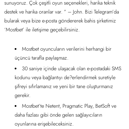
sunuyoruz. Çok çeşitli oyun seçenekleri, harika teknik
destek ve harika oranlar var. ” – John. Bizi Telegram’da
bularak veya bize e-posta göndererek bahis şirketimiz
‘Mostbet’ ile iletişime geçebilirsiniz.
Mostbet oyuncuların verilerini herhangi bir
üçüncü tarafla paylaşmaz.
30 saniye içinde ulaşacak olan e-postadaki SMS
kodunu veya bağlantıyı de?erlendirmek suretiyle
şifreyi sıfırlamanız ve yeni bir tane oluşturmanız
gerekir.
Mostbet’te Netent, Pragmatic Play, BetSoft ve
daha fazlası gibi önde gelen sağlayıcıların
oyunlarına erişebileceksiniz.