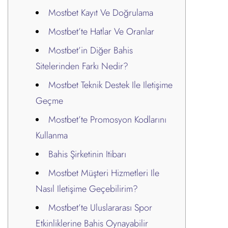
Mostbet Kayıt Ve Doğrulama
Mostbet’te Hatlar Ve Oranlar
Mostbet’in Diğer Bahis
Sitelerinden Farkı Nedir?
Mostbet Teknik Destek Ile Iletişime
Geçme
Mostbet’te Promosyon Kodlarını
Kullanma
Bahis Şirketinin Itibarı
Mostbet Müşteri Hizmetleri Ile
Nasıl Iletişime Geçebilirim?
Mostbet’te Uluslararası Spor
Etkinliklerine Bahis Oynayabilir