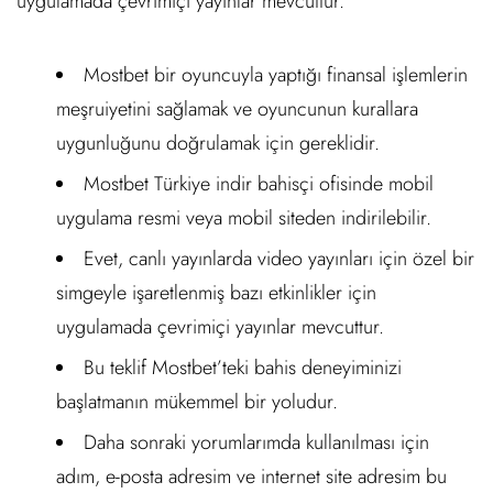
uygulamada çevrimiçi yayınlar mevcuttur.
Mostbet bir oyuncuyla yaptığı finansal işlemlerin
meşruiyetini sağlamak ve oyuncunun kurallara
uygunluğunu doğrulamak için gereklidir.
Mostbet Türkiye indir bahisçi ofisinde mobil
uygulama resmi veya mobil siteden indirilebilir.
Evet, canlı yayınlarda video yayınları için özel bir
simgeyle işaretlenmiş bazı etkinlikler için
uygulamada çevrimiçi yayınlar mevcuttur.
Bu teklif Mostbet’teki bahis deneyiminizi
başlatmanın mükemmel bir yoludur.
Daha sonraki yorumlarımda kullanılması için
adım, e-posta adresim ve internet site adresim bu