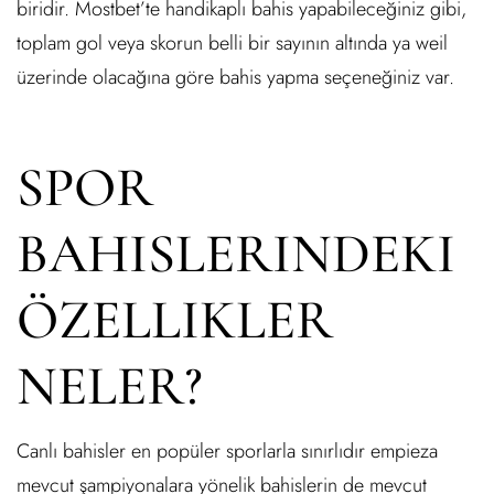
biridir. Mostbet’te handikaplı bahis yapabileceğiniz gibi,
toplam gol veya skorun belli bir sayının altında ya weil
üzerinde olacağına göre bahis yapma seçeneğiniz var.
SPOR
BAHISLERINDEKI
ÖZELLIKLER
NELER?
Canlı bahisler en popüler sporlarla sınırlıdır empieza
mevcut şampiyonalara yönelik bahislerin de mevcut