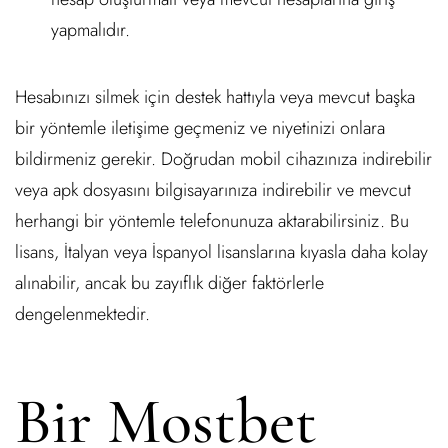
yapmalıdır.
Hesabınızı silmek için destek hattıyla veya mevcut başka
bir yöntemle iletişime geçmeniz ve niyetinizi onlara
bildirmeniz gerekir. Doğrudan mobil cihazınıza indirebilir
veya apk dosyasını bilgisayarınıza indirebilir ve mevcut
herhangi bir yöntemle telefonunuza aktarabilirsiniz. Bu
lisans, İtalyan veya İspanyol lisanslarına kıyasla daha kolay
alınabilir, ancak bu zayıflık diğer faktörlerle
dengelenmektedir.
Bir Mostbet