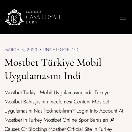
MARCH 8, 2023
UNCATEGORIZED
Mostbet Türkiye Mobil
Uygulamasını Indi
Mostbet Türkiye Mobil Uygulamasını Indir Türkiye
Mostbet Bahisçisinin Incelemesi Content Mostbet
Uygulamasını Nasıl Edinebilirim? Login Into Account At
Mostbet In Turkey Mostbet Online Spor Bahisleri 🔎
Causes Of Blocking Mostbet Official Site In Turkey