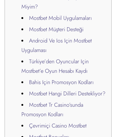
Miyim?
Mostbet Mobil Uygulamaları
Mostbet Müşteri Desteği
Android Ve Ios Için Mostbet
Uygulaması
Türkiye’den Oyuncular Için
Mostbet’e Oyun Hesabı Kaydı
Bahis Için Promosyon Kodları
Mostbet Hangi Dilleri Destekliyor?
Mostbet Tr Casino’sunda
Promosyon Kodları
Çevrimiçi Casino Mostbet
Mostbet Bonusları