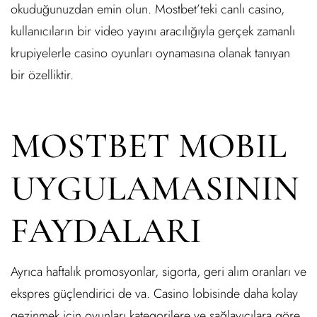
okuduğunuzdan emin olun. Mostbet’teki canlı casino,
kullanıcıların bir video yayını aracılığıyla gerçek zamanlı
krupiyelerle casino oyunları oynamasına olanak tanıyan
bir özelliktir.
MOSTBET MOBIL
UYGULAMASININ
FAYDALARI
Ayrıca haftalık promosyonlar, sigorta, geri alım oranları ve
ekspres güçlendirici de va. Casino lobisinde daha kolay
gezinmek için oyunları kategorilere ve sağlayıcılara göre