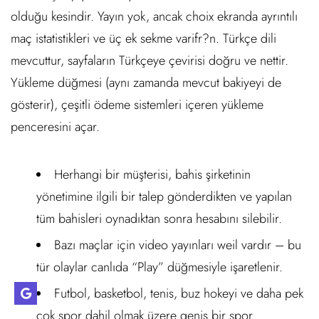
olduğu kesindir. Yayın yok, ancak choix ekranda ayrıntılı
maç istatistikleri ve üç ek sekme varifr?n. Türkçe dili
mevcuttur, sayfaların Türkçeye çevirisi doğru ve nettir.
Yükleme düğmesi (aynı zamanda mevcut bakiyeyi de
gösterir), çeşitli ödeme sistemleri içeren yükleme
penceresini açar.
Herhangi bir müşterisi, bahis şirketinin
yönetimine ilgili bir talep gönderdikten ve yapılan
tüm bahisleri oynadıktan sonra hesabını silebilir.
Bazı maçlar için video yayınları weil vardır – bu
tür olaylar canlıda “Play” düğmesiyle işaretlenir.
Futbol, basketbol, tenis, buz hokeyi ve daha pek
çok spor dahil olmak üzere geniş bir spor