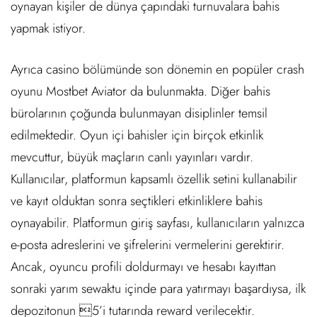
oynayan kişiler de dünya çapındaki turnuvalara bahis
yapmak istiyor.
Ayrıca casino bölümünde son dönemin en popüler crash
oyunu Mostbet Aviator da bulunmakta. Diğer bahis
bürolarının çoğunda bulunmayan disiplinler temsil
edilmektedir. Oyun içi bahisler için birçok etkinlik
mevcuttur, büyük maçların canlı yayınları vardır.
Kullanıcılar, platformun kapsamlı özellik setini kullanabilir
ve kayıt olduktan sonra seçtikleri etkinliklere bahis
oynayabilir. Platformun giriş sayfası, kullanıcıların yalnızca
e-posta adreslerini ve şifrelerini vermelerini gerektirir.
Ancak, oyuncu profili doldurmayı ve hesabı kayıttan
sonraki yarım sewaktu içinde para yatırmayı başardıysa, ilk
depozitonun 5’i tutarında reward verilecektir.