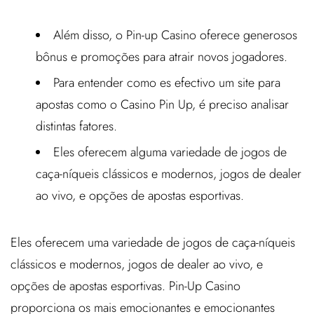
Além disso, o Pin-up Casino oferece generosos
bônus e promoções para atrair novos jogadores.
Para entender como es efectivo um site para
apostas como o Casino Pin Up, é preciso analisar
distintas fatores.
Eles oferecem alguma variedade de jogos de
caça-níqueis clássicos e modernos, jogos de dealer
ao vivo, e opções de apostas esportivas.
Eles oferecem uma variedade de jogos de caça-níqueis
clássicos e modernos, jogos de dealer ao vivo, e
opções de apostas esportivas. Pin-Up Casino
proporciona os mais emocionantes e emocionantes