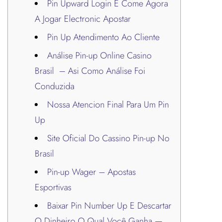
Pin Upward Login E Come Agora
A Jogar Electronic Apostar
Pin Up Atendimento Ao Cliente
Análise Pin-up Online Casino
Brasil – Asi Como Análise Foi
Conduzida
Nossa Atencion Final Para Um Pin
Up
Site Oficial Do Cassino Pin-up No
Brasil
Pin-up Wager – Apostas
Esportivas
Baixar Pin Number Up E Descartar
O Dinheiro O Qual Você Ganha —