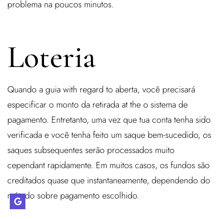
problema na poucos minutos.
Loteria
Quando a guia with regard to aberta, você precisará
especificar o monto da retirada at the o sistema de
pagamento. Entretanto, uma vez que tua conta tenha sido
verificada e você tenha feito um saque bem-sucedido, os
saques subsequentes serão processados muito
cependant rapidamente. Em muitos casos, os fundos são
creditados quase que instantaneamente, dependendo do
método sobre pagamento escolhido.