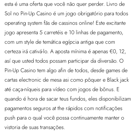
esta é uma oferta que você não quer perder. Livro de
Sol no Pin-Up Casino é um jogo obrigatório para todos
operating system fãs de cassinos online! Este excitante
jogo apresenta 5 carretéis e 10 linhas de pagamento,
com um style de temática egípcia antiga que com
certeza irá cativá-lo. A aposta mínima é apenas €0, 12,
así que usted todos possam participar da diversão. O
Pin-Up Casino tem algo afin de todos, desde games de
cartas electronic de mesa asi como pôquer e Black jack
até caça-níqueis para vídeo com jogos de bônus. E
quando é hora de sacar teus fundos, eles disponibilizam
pagamentos seguros at the rápidos com notificações
push para o qual você possa continuamente manter o
vistoria de suas transações.