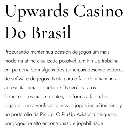
Upwards Casino
Do Brasil
Procurando manter sua ocasion de jogos um mais
moderna at the atualizada possível, um Pin Up trabalha
em parceria com alguns dos principais desenvolvedores
de software de jogos. Nota para o fato de uma marca
apresentar uma etiqueta de “Novo” para os
fornecedores mais recentes, de forma a la cual o
jogador possa verificar os novos jogos incluídos simply
no portefólio da Pin-Up. O Pin-Up Aviator distingue-se
por jogos de alto encontronazo e jogabilidade