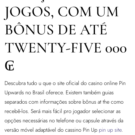
JOGOS, COM UM
BÔNUS DE ATÉ
TWENTY-FIVE 000
₢
Descubra tudo u que o site oficial do casino online Pin
Upwards no Brasil oferece. Existem também guias
separados com informações sobre bônus at the como
recebê-los. Será mais fácil pro jogador selecionar as
opções necessárias no telefone ou capsule através da
versão móvel adaptável do cassino Pin Up
pin up site
.