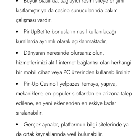
Büyük olasılıkla, sağlayıcı resmi siteye erişimi
kısıtlamıştır ya da casino sunucularında bakım
çalışması vardır.
PinUpBet’te bonusların nasıl kullanılacağı
kurallarda ayrıntılı olarak açıklanmaktadır.
Dünyanın neresinde olursanız olun,
hizmetlerimizi aktif internet bağlantısı olan herhangi
bir mobil cihaz veya PC üzerinden kullanabilirsiniz.
Pin-Up Casino1 yelpazesi temaya, yapıya,
mekaniklere, en popüler slotlardan en arizona talep
edilene, en yeni eklenenden en eskiye kadar
sıralanabilir.
Gerçek aynalar, platformun bilgi sitelerinde ya
da ortak kaynaklarında weil bulunabilir.