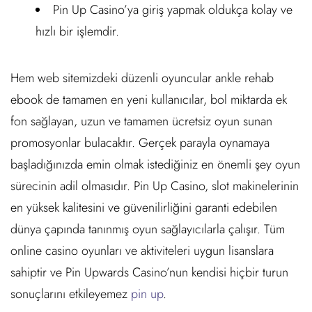
Pin Up Casino’ya giriş yapmak oldukça kolay ve
hızlı bir işlemdir.
Hem web sitemizdeki düzenli oyuncular ankle rehab
ebook de tamamen en yeni kullanıcılar, bol miktarda ek
fon sağlayan, uzun ve tamamen ücretsiz oyun sunan
promosyonlar bulacaktır. Gerçek parayla oynamaya
başladığınızda emin olmak istediğiniz en önemli şey oyun
sürecinin adil olmasıdır. Pin Up Casino, slot makinelerinin
en yüksek kalitesini ve güvenilirliğini garanti edebilen
dünya çapında tanınmış oyun sağlayıcılarla çalışır. Tüm
online casino oyunları ve aktiviteleri uygun lisanslara
sahiptir ve Pin Upwards Casino’nun kendisi hiçbir turun
sonuçlarını etkileyemez
pin up
.