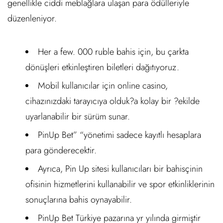
genellikle ciddi meblağlara ulaşan para ödülleriyle
düzenleniyor.
Her a few. 000 ruble bahis için, bu çarkta
dönüşleri etkinleştiren biletleri dağıtıyoruz.
Mobil kullanıcılar için online casino,
cihazınızdaki tarayıcıya olduk?a kolay bir ?ekilde
uyarlanabilir bir sürüm sunar.
PinUp Bet” “yönetimi sadece kayıtlı hesaplara
para gönderecektir.
Ayrıca, Pin Up sitesi kullanıcıları bir bahisçinin
ofisinin hizmetlerini kullanabilir ve spor etkinliklerinin
sonuçlarına bahis oynayabilir.
PinUp Bet Türkiye pazarına yr yılında girmiştir