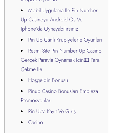
Mobil Uygulama Ile Pin Number
Up Casinoyu Android Os Ve
Iphone’da Oynayabilirsiniz
Pin Up Canlı Krupiyelerle Oyunları
Resmi Site Pin Number Up Casino
Gerçek Parayla Oynamak Için💵 Para
Çekme Ile
Hoşgeldin Bonusu
Pinup Casino Bonusları Empieza
Promosyonları
Pin Up’a Kayıt Ve Giriş
Casino: