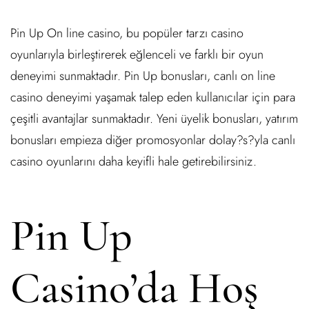
Pin Up On line casino, bu popüler tarzı casino
oyunlarıyla birleştirerek eğlenceli ve farklı bir oyun
deneyimi sunmaktadır. Pin Up bonusları, canlı on line
casino deneyimi yaşamak talep eden kullanıcılar için para
çeşitli avantajlar sunmaktadır. Yeni üyelik bonusları, yatırım
bonusları empieza diğer promosyonlar dolay?s?yla canlı
casino oyunlarını daha keyifli hale getirebilirsiniz.
Pin Up
Casino’da Hoş