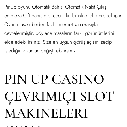
PınUp oyunu Otomatik Bahis, Otomatik Nakit Çıkışı
empieza Çift bahis gibi çeşitli kullanışlı özelliklere sahiptir.
Oyun masası birden fazla internet kamerasıyla
çevrelenmiştir, böylece masaların farklı görünümlerini
elde edebilirsiniz. Size en uygun görüş açısını seçip
istediğiniz zaman değiştirebilirsiniz.
PIN UP CASINO
ÇEVRIMIÇI SLOT
MAKINELERI