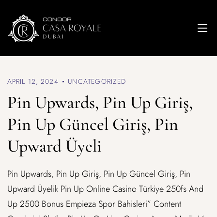
APRIL 12, 2024
UNCATEGORIZED
Pin Upwards, Pin Up Giriş,
Pin Up Güncel Giriş, Pin
Upward Üyeli
Pin Upwards, Pin Up Giriş, Pin Up Güncel Giriş, Pin
Upward Üyelik Pin Up Online Casino Türkiye 250fs And
Up 2500 Bonus Empieza Spor Bahisleri” Content