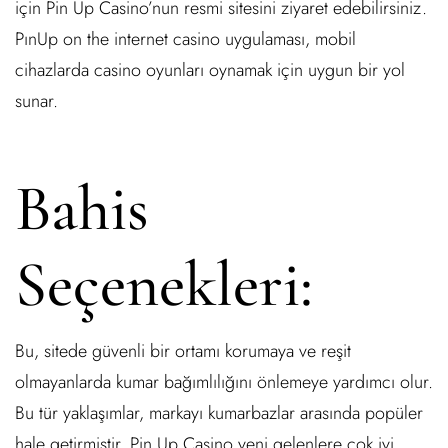
için Pin Up Casino’nun resmi sitesini ziyaret edebilirsiniz.
PınUp on the internet casino uygulaması, mobil
cihazlarda casino oyunları oynamak için uygun bir yol
sunar.
Bahis
Seçenekleri:
Bu, sitede güvenli bir ortamı korumaya ve reşit
olmayanlarda kumar bağımlılığını önlemeye yardımcı olur.
Bu tür yaklaşımlar, markayı kumarbazlar arasında popüler
hale getirmiştir. Pin Up Casino yeni gelenlere çok iyi