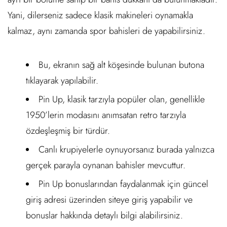
Yani, dilerseniz sadece klasik makineleri oynamakla
kalmaz, aynı zamanda spor bahisleri de yapabilirsiniz.
Bu, ekranın sağ alt köşesinde bulunan butona
tıklayarak yapılabilir.
Pin Up, klasik tarzıyla popüler olan, genellikle
1950’lerin modasını anımsatan retro tarzıyla
özdeşleşmiş bir türdür.
Canlı krupiyelerle oynuyorsanız burada yalnızca
gerçek parayla oynanan bahisler mevcuttur.
Pin Up bonuslarından faydalanmak için güncel
giriş adresi üzerinden siteye giriş yapabilir ve
bonuslar hakkında detaylı bilgi alabilirsiniz.