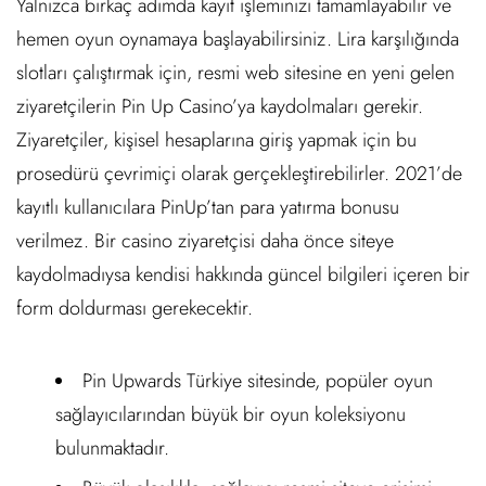
Yalnızca birkaç adımda kayıt işleminizi tamamlayabilir ve
hemen oyun oynamaya başlayabilirsiniz. Lira karşılığında
slotları çalıştırmak için, resmi web sitesine en yeni gelen
ziyaretçilerin Pin Up Casino’ya kaydolmaları gerekir.
Ziyaretçiler, kişisel hesaplarına giriş yapmak için bu
prosedürü çevrimiçi olarak gerçekleştirebilirler. 2021’de
kayıtlı kullanıcılara PinUp’tan para yatırma bonusu
verilmez. Bir casino ziyaretçisi daha önce siteye
kaydolmadıysa kendisi hakkında güncel bilgileri içeren bir
form doldurması gerekecektir.
Pin Upwards Türkiye sitesinde, popüler oyun
sağlayıcılarından büyük bir oyun koleksiyonu
bulunmaktadır.